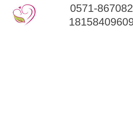
0571-86708
1815840960