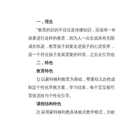
一，理念
"教育的目的不仅仅是传播知识，应该有一
就要进行这样的教育，因为人一出生就具有无限潜能
成长轨迹，教育孩子就要走进孩子的心灵世界，
设一个符合孩子发展需要的环境，之后去引导他
二，特色
教育特色
1) 以蒙特梭利教育为基础，尊重幼儿自然
制定个性化早教方案，学习结束，每个宝
育状况给与个性化引导。
课程结构特色
2) 采用蒙特梭利教具体验式教学模式，分